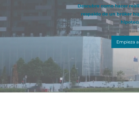
Descubre como hacer reali
respaldo de un bróker hi
hipotec
Empieza a