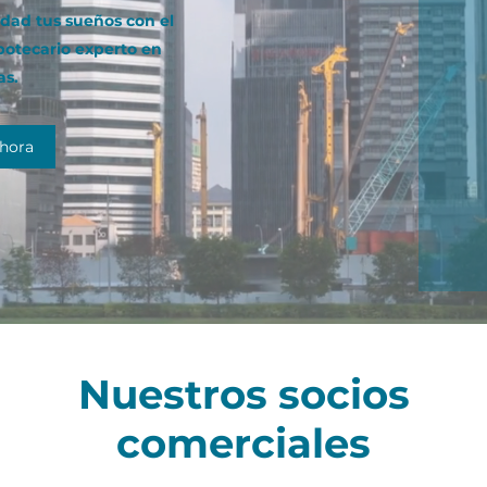
dad tus sueños con el
potecario experto en
as.
hora
Nuestros socios
comerciales