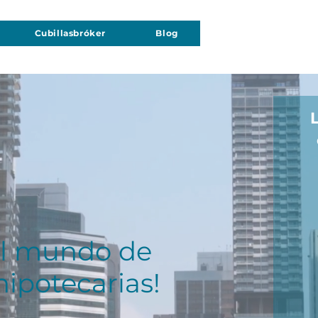
Cubillasbróker
Blog
al mundo de
hipotecarias!